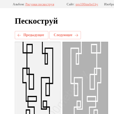
Альбом:
Рисунки пескоструя
Сайт:
pro100mebel.by
Изобра
Пескоструй
Предыдущее
Следующее